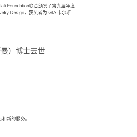
ellati Foundation联合颁发了第九届年度
 in Jewelry Design，获奖者为 GIA 卡尔斯
治·罗斯曼）博士去世
定报告和新的服务。