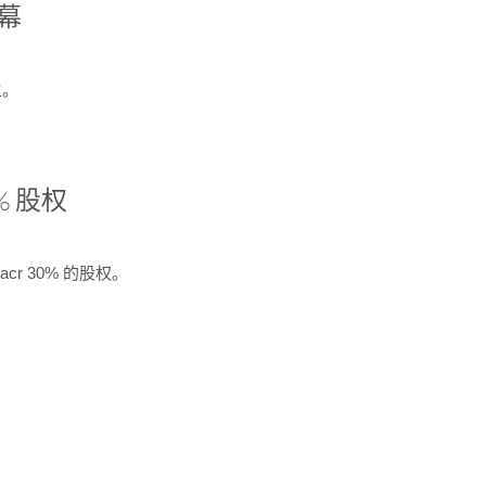
开幕
生。
% 股权
cr 30% 的股权。