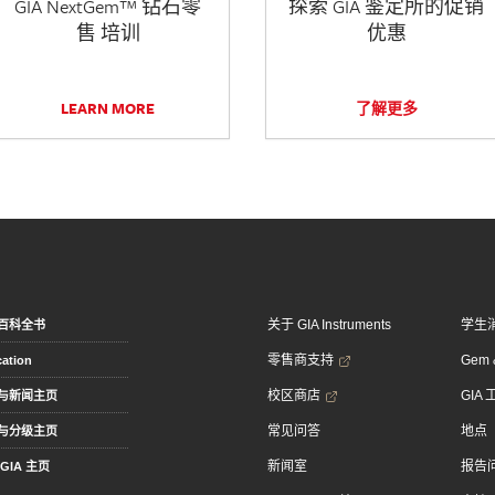
GIA NextGem™ 钻石零
探索 GIA 鉴定所的促销
售 培训
优惠
LEARN MORE
了解更多
关于 GIA Instruments
学生
百科全书
零售商支持
Gem &
ation
校区商店
GIA
与新闻主页
常见问答
地点
与分级主页
新闻室
报告
GIA 主页