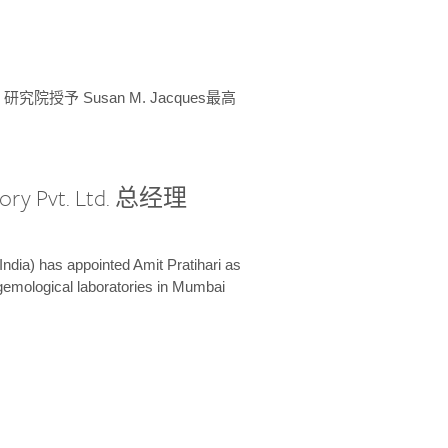
授予 Susan M. Jacques最高
ory Pvt. Ltd. 总经理
India) has appointed Amit Pratihari as
 gemological laboratories in Mumbai