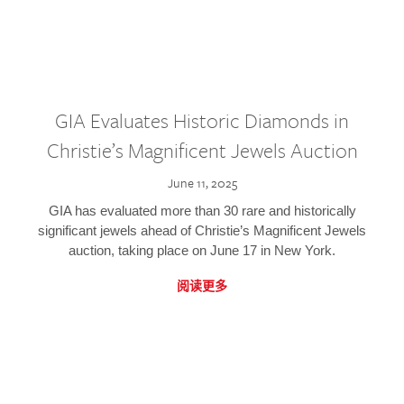
GIA Evaluates Historic Diamonds in
Christie’s Magnificent Jewels Auction
June 11, 2025
GIA has evaluated more than 30 rare and historically
significant jewels ahead of Christie’s Magnificent Jewels
auction, taking place on June 17 in New York.
阅读更多