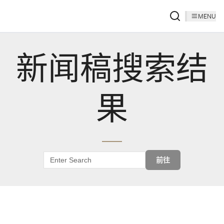
MENU
新闻稿搜索结
果
前往