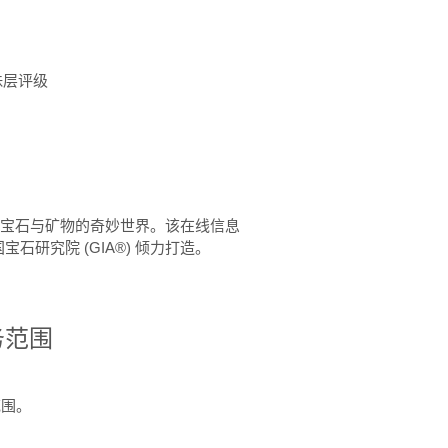
珠层评级
™ 体验宝石与矿物的奇妙世界。该在线信息
石研究院 (GIA®) 倾力打造。
务范围
范围。