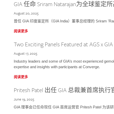
GIA 任命 Sriram Natarajan为全
August 20, 2025
曾任 GIA 印度鉴定所（GIA India）董事总经理的 Sriram 'Ra
阅读更多
Two Exciting Panels Featured at AGS x GI
August 17, 2025
Industry leaders and some of GIA’s most experienced gemolog
expertise and insights with participants at Converge.
阅读更多
Pritesh Patel 出任 GIA 总裁兼首席执行
June 19, 2025
GIA 理事会已任命现任 GIA 首席运营官 Pritesh Patel