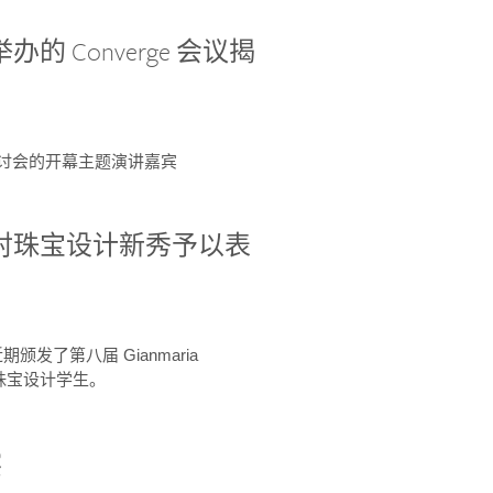
办的 Converge 会议揭
ge 研讨会的开幕主题演讲嘉宾
GIA 共同对珠宝设计新秀予以表
于近期颁发了第八届 Gianmaria
A 珠宝设计学生。
察