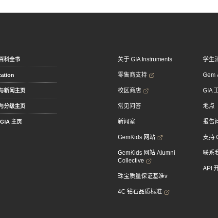
关于 GIA Instruments
学生
百科全书
零售商支持
Gem &
ation
校区商店
GIA
与新闻主页
常见问答
地点
与分级主页
新闻室
报告
GIA 主页
GemKids 网站
支持 
GemKids 网站 Alumni
联系
Collective
API
珠宝质量保证基准v
4C 钻石品质标准