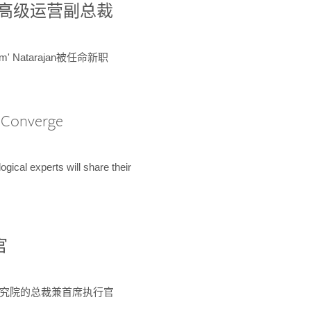
球鉴定所高级运营副总裁
m' Natarajan被任命新职
A Converge
ical experts will share their
官
 为该研究院的总裁兼首席执行官