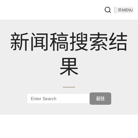
MENU
新闻稿搜索结
果
前往