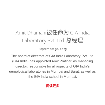
Amit Dhamani被任命为 GIA India
Laboratory Pvt. Ltd. 总经理
September 30, 2025
The board of directors of GIA India Laboratory Pvt. Ltd.
(GIA India) has appointed Amit Pratihari as managing
director, responsible for all aspects of GIA India’s
gemological laboratories in Mumbai and Surat, as well as
the GIA India school in Mumbai.
阅读更多