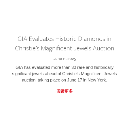
GIA Evaluates Historic Diamonds in
Christie’s Magnificent Jewels Auction
June 11, 2025
GIA has evaluated more than 30 rare and historically
significant jewels ahead of Christie’s Magnificent Jewels
auction, taking place on June 17 in New York.
阅读更多