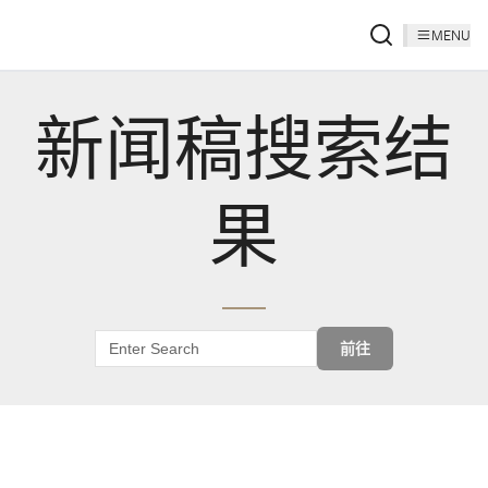
MENU
新闻稿搜索结
果
前往