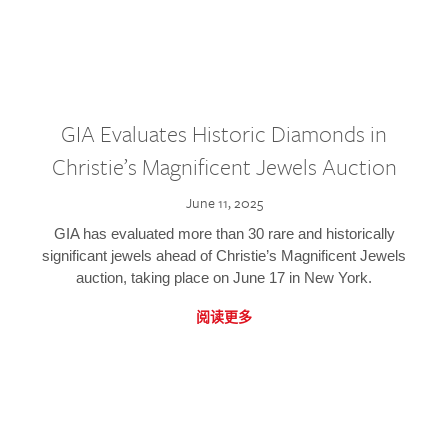
GIA Evaluates Historic Diamonds in
Christie’s Magnificent Jewels Auction
June 11, 2025
GIA has evaluated more than 30 rare and historically
significant jewels ahead of Christie’s Magnificent Jewels
auction, taking place on June 17 in New York.
阅读更多