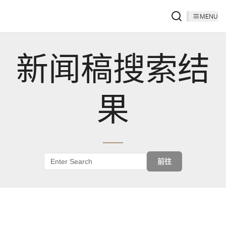
MENU
新闻稿搜索结
果
前往