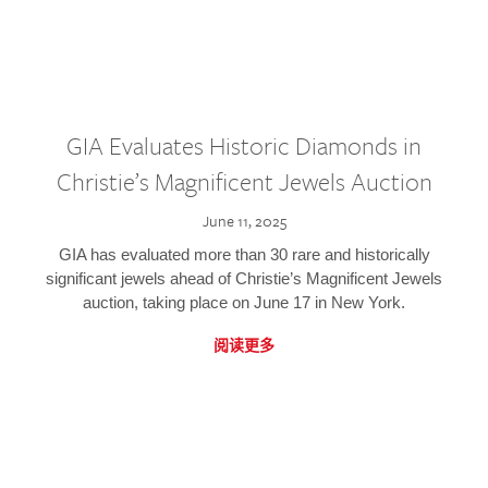
GIA Evaluates Historic Diamonds in
Christie’s Magnificent Jewels Auction
June 11, 2025
GIA has evaluated more than 30 rare and historically
significant jewels ahead of Christie’s Magnificent Jewels
auction, taking place on June 17 in New York.
阅读更多