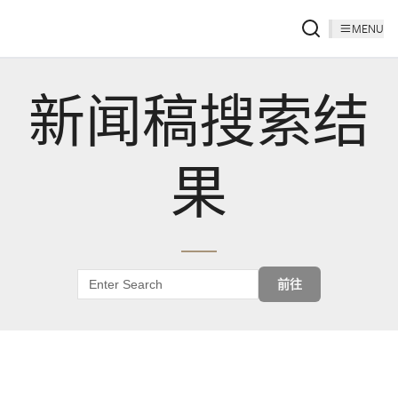
MENU
新闻稿搜索结
果
前往