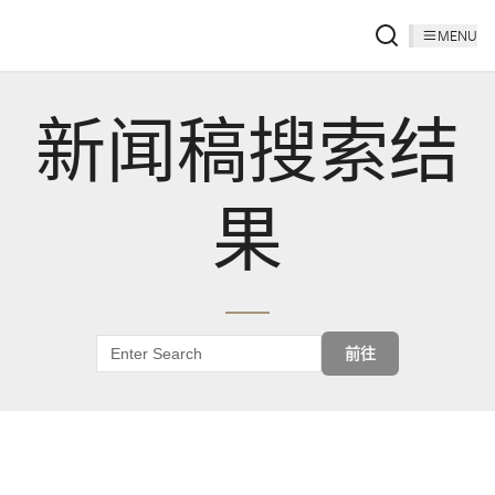
MENU
新闻稿搜索结
果
前往