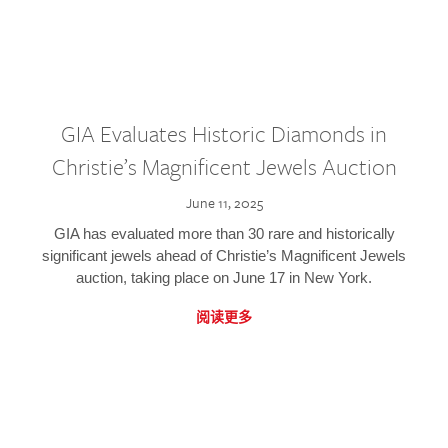
GIA Evaluates Historic Diamonds in
Christie’s Magnificent Jewels Auction
June 11, 2025
GIA has evaluated more than 30 rare and historically
significant jewels ahead of Christie’s Magnificent Jewels
auction, taking place on June 17 in New York.
阅读更多