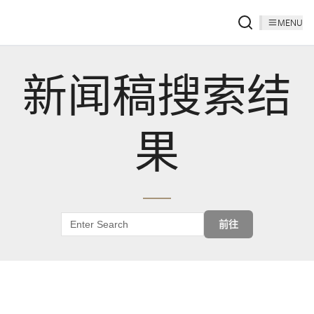
MENU
新闻稿搜索结
果
前往