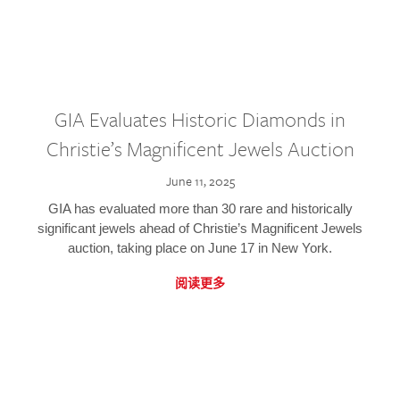
GIA Evaluates Historic Diamonds in
Christie’s Magnificent Jewels Auction
June 11, 2025
GIA has evaluated more than 30 rare and historically
significant jewels ahead of Christie’s Magnificent Jewels
auction, taking place on June 17 in New York.
阅读更多