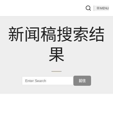
MENU
新闻稿搜索结
果
前往