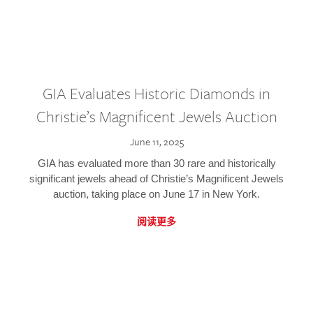
GIA Evaluates Historic Diamonds in
Christie’s Magnificent Jewels Auction
June 11, 2025
GIA has evaluated more than 30 rare and historically
significant jewels ahead of Christie’s Magnificent Jewels
auction, taking place on June 17 in New York.
阅读更多