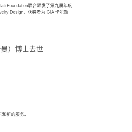
ellati Foundation联合颁发了第九届年度
 in Jewelry Design，获奖者为 GIA 卡尔斯
治·罗斯曼）博士去世
定报告和新的服务。