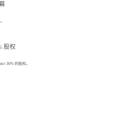
开幕
生。
% 股权
cr 30% 的股权。