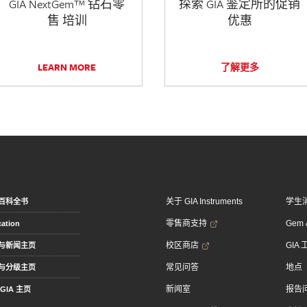
GIA NextGem™ 钻石零
探索 GIA 鉴定所的促销
售 培训
优惠
LEARN MORE
了解更多
关于 GIA Instruments
学生
百科全书
零售商支持
Gem &
ation
校区商店
GIA
与新闻主页
常见问答
地点
与分级主页
新闻室
报告
GIA 主页