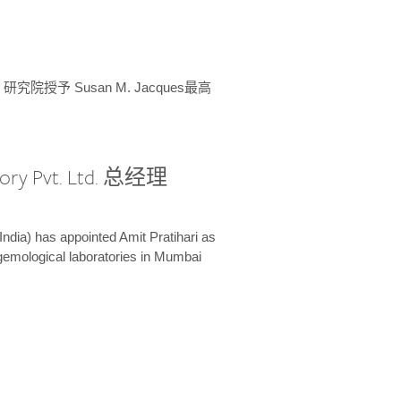
授予 Susan M. Jacques最高
ory Pvt. Ltd. 总经理
India) has appointed Amit Pratihari as
 gemological laboratories in Mumbai