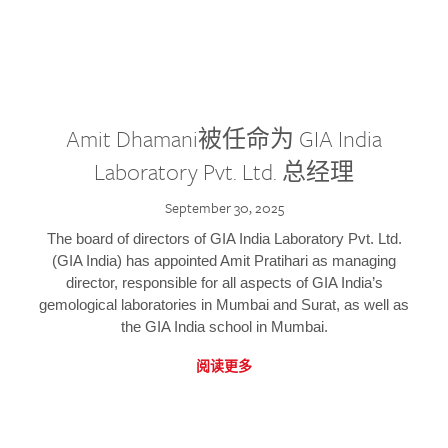
Amit Dhamani被任命为 GIA India
Laboratory Pvt. Ltd. 总经理
September 30, 2025
The board of directors of GIA India Laboratory Pvt. Ltd.
(GIA India) has appointed Amit Pratihari as managing
director, responsible for all aspects of GIA India’s
gemological laboratories in Mumbai and Surat, as well as
the GIA India school in Mumbai.
阅读更多