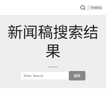
MENU
新闻稿搜索结
果
前往