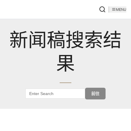
MENU
新闻稿搜索结
果
前往