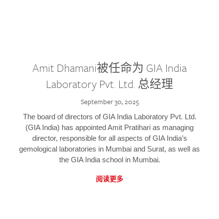
Amit Dhamani被任命为 GIA India
Laboratory Pvt. Ltd. 总经理
September 30, 2025
The board of directors of GIA India Laboratory Pvt. Ltd.
(GIA India) has appointed Amit Pratihari as managing
director, responsible for all aspects of GIA India’s
gemological laboratories in Mumbai and Surat, as well as
the GIA India school in Mumbai.
阅读更多