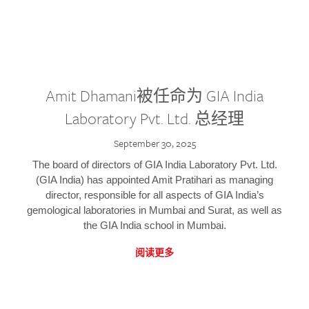
Amit Dhamani被任命为 GIA India
Laboratory Pvt. Ltd. 总经理
September 30, 2025
The board of directors of GIA India Laboratory Pvt. Ltd.
(GIA India) has appointed Amit Pratihari as managing
director, responsible for all aspects of GIA India’s
gemological laboratories in Mumbai and Surat, as well as
the GIA India school in Mumbai.
阅读更多