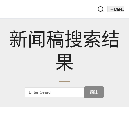
MENU
新闻稿搜索结
果
前往