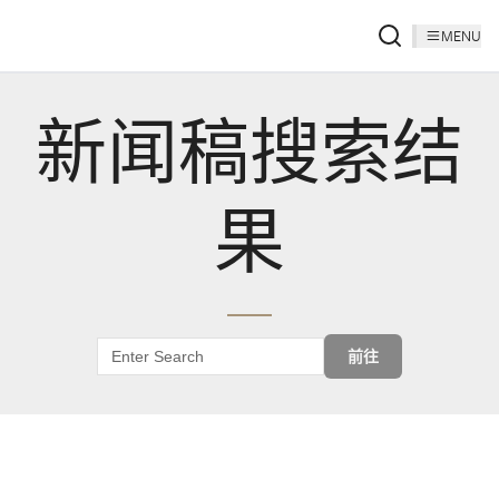
MENU
新闻稿搜索结
果
前往