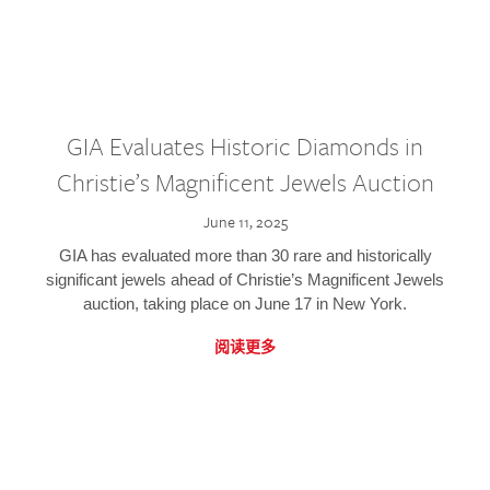
GIA Evaluates Historic Diamonds in
Christie’s Magnificent Jewels Auction
June 11, 2025
GIA has evaluated more than 30 rare and historically
significant jewels ahead of Christie’s Magnificent Jewels
auction, taking place on June 17 in New York.
阅读更多