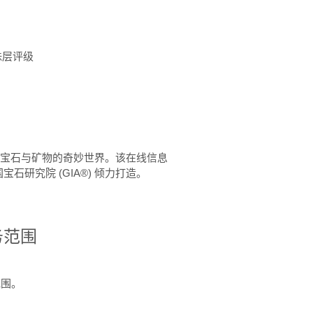
珠层评级
™ 体验宝石与矿物的奇妙世界。该在线信息
石研究院 (GIA®) 倾力打造。
务范围
范围。