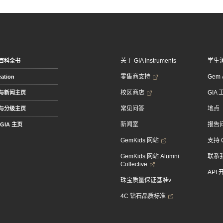
关于 GIA Instruments
学生
百科全书
零售商支持
Gem &
ation
校区商店
GIA
与新闻主页
常见问答
地点
与分级主页
新闻室
报告
GIA 主页
GemKids 网站
支持 
GemKids 网站 Alumni
联系
Collective
API
珠宝质量保证基准v
4C 钻石品质标准