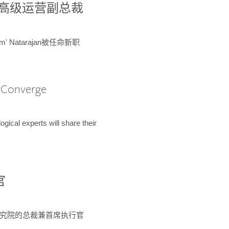
球鉴定所高级运营副总裁
m' Natarajan被任命新职
A Converge
ical experts will share their
官
 为该研究院的总裁兼首席执行官