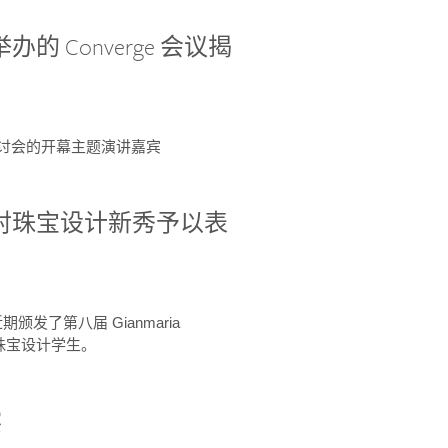
办的 Converge 会议揭
ge 研讨会的开幕主题演讲嘉宾
GIA 共同对珠宝设计新秀予以表
于近期颁发了第八届 Gianmaria
A 珠宝设计学生。
察