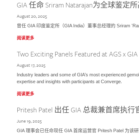
GIA 任命 Sriram Natarajan为全
August 20, 2025
曾任 GIA 印度鉴定所（GIA India）董事总经理的 Sriram 'Ra
阅读更多
Two Exciting Panels Featured at AGS x GI
August 17, 2025
Industry leaders and some of GIA’s most experienced gemolog
expertise and insights with participants at Converge.
阅读更多
Pritesh Patel 出任 GIA 总裁兼首席执行
June 19, 2025
GIA 理事会已任命现任 GIA 首席运营官 Pritesh Patel