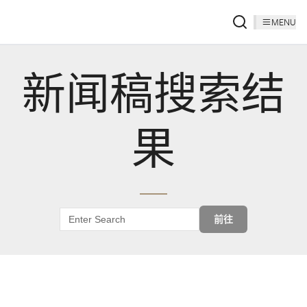
MENU
新闻稿搜索结
果
前往