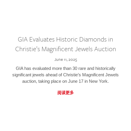
GIA Evaluates Historic Diamonds in
Christie’s Magnificent Jewels Auction
June 11, 2025
GIA has evaluated more than 30 rare and historically
significant jewels ahead of Christie’s Magnificent Jewels
auction, taking place on June 17 in New York.
阅读更多