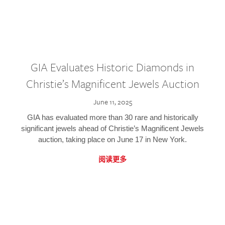
GIA Evaluates Historic Diamonds in
Christie’s Magnificent Jewels Auction
June 11, 2025
GIA has evaluated more than 30 rare and historically
significant jewels ahead of Christie’s Magnificent Jewels
auction, taking place on June 17 in New York.
阅读更多