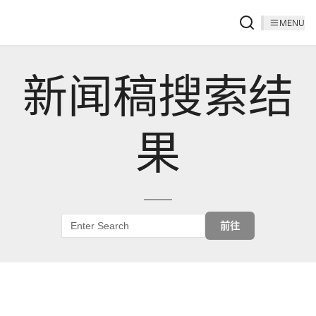
MENU
新闻稿搜索结
果
前往