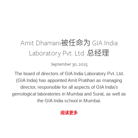
Amit Dhamani被任命为 GIA India
Laboratory Pvt. Ltd. 总经理
September 30, 2025
The board of directors of GIA India Laboratory Pvt. Ltd.
(GIA India) has appointed Amit Pratihari as managing
director, responsible for all aspects of GIA India’s
gemological laboratories in Mumbai and Surat, as well as
the GIA India school in Mumbai.
阅读更多