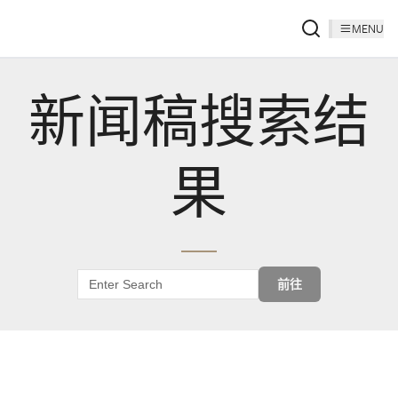
MENU
新闻稿搜索结
果
前往