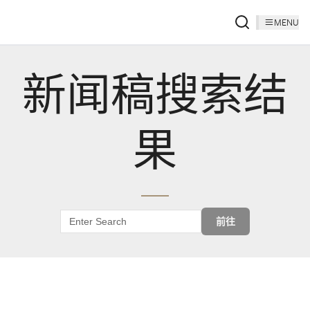
MENU
新闻稿搜索结
果
前往