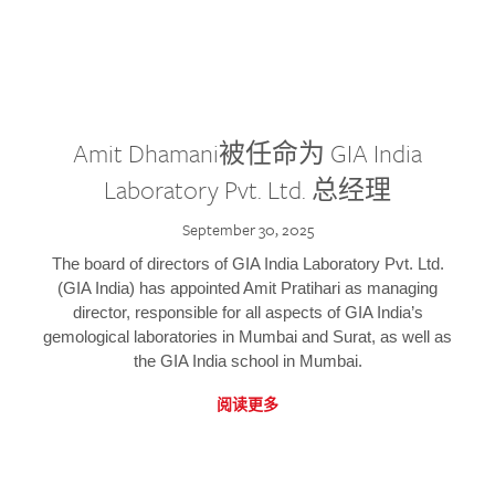
Amit Dhamani被任命为 GIA India
Laboratory Pvt. Ltd. 总经理
September 30, 2025
The board of directors of GIA India Laboratory Pvt. Ltd.
(GIA India) has appointed Amit Pratihari as managing
director, responsible for all aspects of GIA India’s
gemological laboratories in Mumbai and Surat, as well as
the GIA India school in Mumbai.
阅读更多