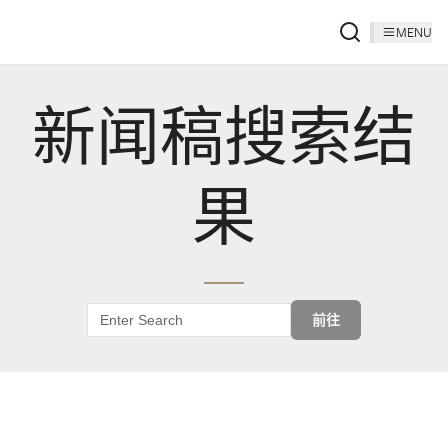
MENU
新闻稿搜索结
果
前往