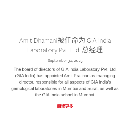
Amit Dhamani被任命为 GIA India
Laboratory Pvt. Ltd. 总经理
September 30, 2025
The board of directors of GIA India Laboratory Pvt. Ltd.
(GIA India) has appointed Amit Pratihari as managing
director, responsible for all aspects of GIA India’s
gemological laboratories in Mumbai and Surat, as well as
the GIA India school in Mumbai.
阅读更多