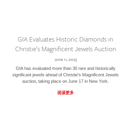
GIA Evaluates Historic Diamonds in
Christie’s Magnificent Jewels Auction
June 11, 2025
GIA has evaluated more than 30 rare and historically
significant jewels ahead of Christie’s Magnificent Jewels
auction, taking place on June 17 in New York.
阅读更多