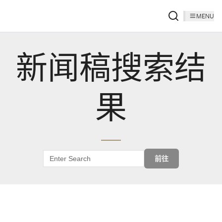
MENU
新闻稿搜索结
果
前往