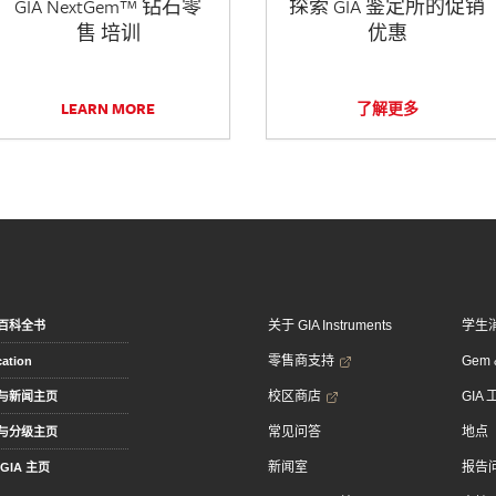
GIA NextGem™ 钻石零
探索 GIA 鉴定所的促销
售 培训
优惠
LEARN MORE
了解更多
关于 GIA Instruments
学生
百科全书
零售商支持
Gem &
ation
校区商店
GIA
与新闻主页
常见问答
地点
与分级主页
新闻室
报告
GIA 主页