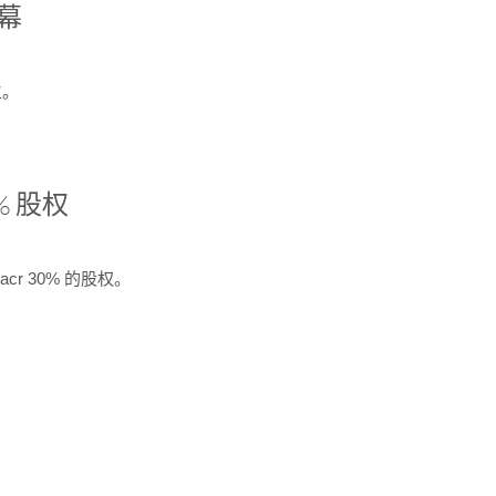
开幕
生。
% 股权
cr 30% 的股权。