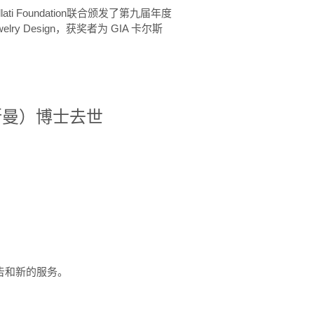
ellati Foundation联合颁发了第九届年度
 in Jewelry Design，获奖者为 GIA 卡尔斯
治·罗斯曼）博士去世
定报告和新的服务。