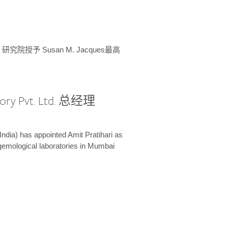
授予 Susan M. Jacques最高
ory Pvt. Ltd. 总经理
India) has appointed Amit Pratihari as
 gemological laboratories in Mumbai