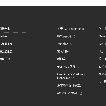
关于 GIA Instruments
学生
百科全书
零售商支持
Gem &
ation
校区商店
GIA
与新闻主页
常见问答
地点
与分级主页
新闻室
报告
GIA 主页
GemKids 网站
支持 
GemKids 网站 Alumni
联系
Collective
API
珠宝质量保证基准v
4C 钻石品质标准