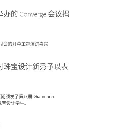
办的 Converge 会议揭
ge 研讨会的开幕主题演讲嘉宾
GIA 共同对珠宝设计新秀予以表
于近期颁发了第八届 Gianmaria
A 珠宝设计学生。
察