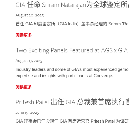
GIA 任命 Sriram Natarajan为全
August 20, 2025
曾任 GIA 印度鉴定所（GIA India）董事总经理的 Sriram 'Ra
阅读更多
Two Exciting Panels Featured at AGS x GI
August 17, 2025
Industry leaders and some of GIA’s most experienced gemolog
expertise and insights with participants at Converge.
阅读更多
Pritesh Patel 出任 GIA 总裁兼首席执行
June 19, 2025
GIA 理事会已任命现任 GIA 首席运营官 Pritesh Patel