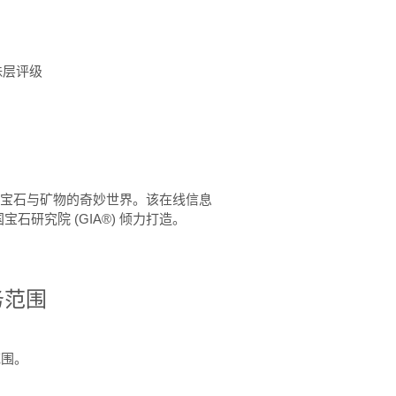
珠层评级
™ 体验宝石与矿物的奇妙世界。该在线信息
石研究院 (GIA®) 倾力打造。
务范围
范围。