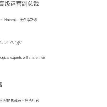
球鉴定所高级运营副总裁
m' Natarajan被任命新职
A Converge
ical experts will share their
官
 为该研究院的总裁兼首席执行官