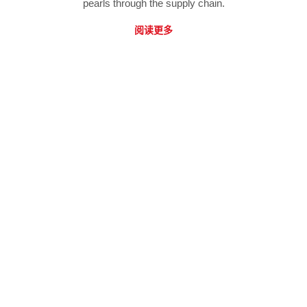
pearls through the supply chain.
阅读更多