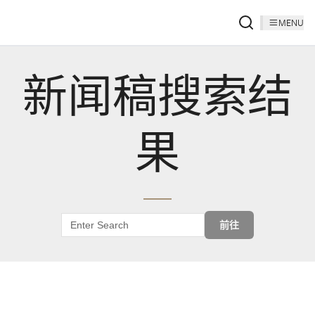
MENU
新闻稿搜索结
果
前往