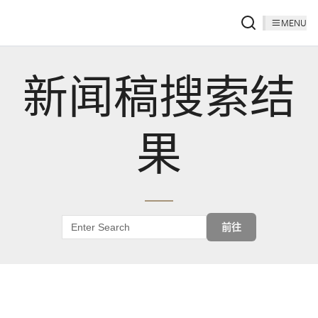
MENU
新闻稿搜索结
果
前往