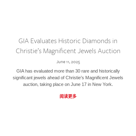
GIA Evaluates Historic Diamonds in
Christie’s Magnificent Jewels Auction
June 11, 2025
GIA has evaluated more than 30 rare and historically
significant jewels ahead of Christie’s Magnificent Jewels
auction, taking place on June 17 in New York.
阅读更多