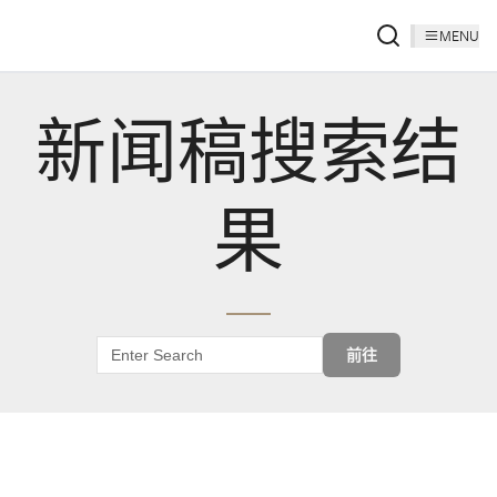
MENU
新闻稿搜索结
果
前往