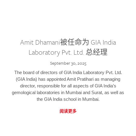
Amit Dhamani被任命为 GIA India
Laboratory Pvt. Ltd. 总经理
September 30, 2025
The board of directors of GIA India Laboratory Pvt. Ltd.
(GIA India) has appointed Amit Pratihari as managing
director, responsible for all aspects of GIA India’s
gemological laboratories in Mumbai and Surat, as well as
the GIA India school in Mumbai.
阅读更多