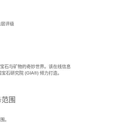
珠层评级
™ 体验宝石与矿物的奇妙世界。该在线信息
石研究院 (GIA®) 倾力打造。
务范围
范围。