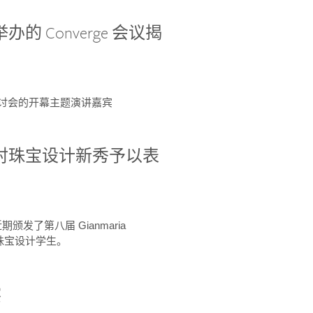
办的 Converge 会议揭
ge 研讨会的开幕主题演讲嘉宾
GIA 共同对珠宝设计新秀予以表
于近期颁发了第八届 Gianmaria
A 珠宝设计学生。
察