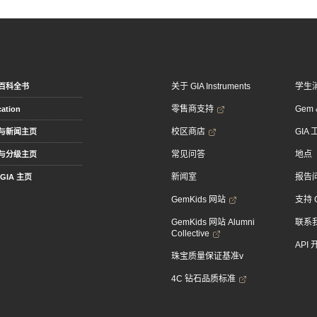
关于 GIA Instruments
学生
百科全书
零售商支持
Gem &
ation
校区商店
GIA
与新闻主页
常见问答
地点
与分级主页
新闻室
报告
GIA 主页
GemKids 网站
支持 
GemKids 网站 Alumni
联系
Collective
API
珠宝质量保证基准v
4C 钻石品质标准