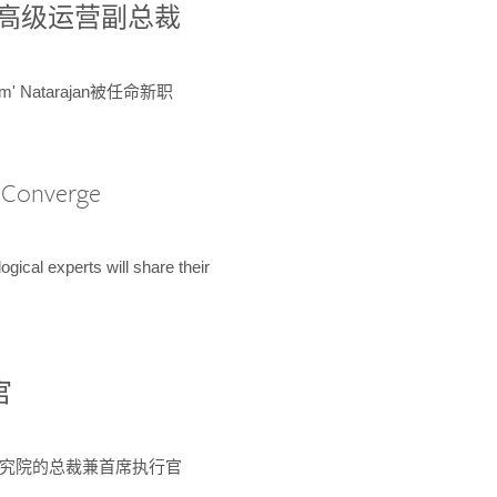
球鉴定所高级运营副总裁
m' Natarajan被任命新职
A Converge
ical experts will share their
官
 为该研究院的总裁兼首席执行官