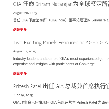
GIA 任命 Sriram Natarajan为全
August 20, 2025
曾任 GIA 印度鉴定所（GIA India）董事总经理的 Sriram 'Ra
阅读更多
Two Exciting Panels Featured at AGS x GI
August 17, 2025
Industry leaders and some of GIA’s most experienced gemolog
expertise and insights with participants at Converge.
阅读更多
Pritesh Patel 出任 GIA 总裁兼首席执行
June 19, 2025
GIA 理事会已任命现任 GIA 首席运营官 Pritesh Patel