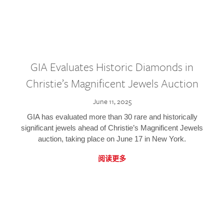
GIA Evaluates Historic Diamonds in
Christie’s Magnificent Jewels Auction
June 11, 2025
GIA has evaluated more than 30 rare and historically
significant jewels ahead of Christie’s Magnificent Jewels
auction, taking place on June 17 in New York.
阅读更多