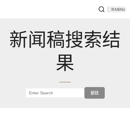
MENU
新闻稿搜索结
果
前往