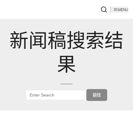
MENU
新闻稿搜索结
果
前往