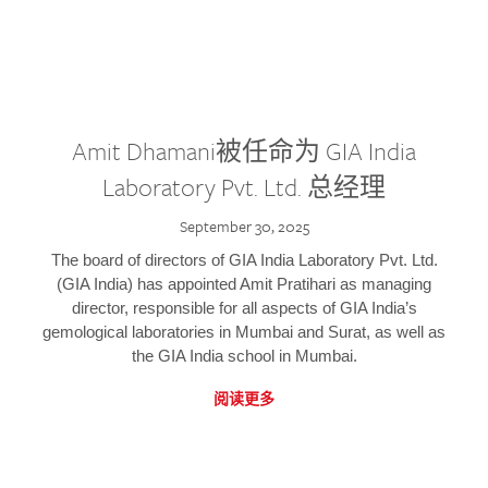
Amit Dhamani被任命为 GIA India
Laboratory Pvt. Ltd. 总经理
September 30, 2025
The board of directors of GIA India Laboratory Pvt. Ltd.
(GIA India) has appointed Amit Pratihari as managing
director, responsible for all aspects of GIA India’s
gemological laboratories in Mumbai and Surat, as well as
the GIA India school in Mumbai.
阅读更多