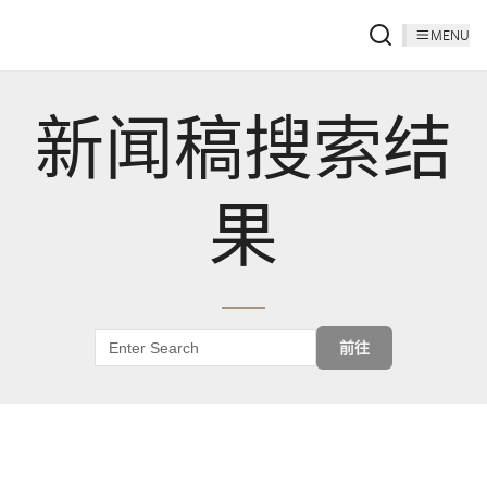
MENU
新闻稿搜索结
果
前往