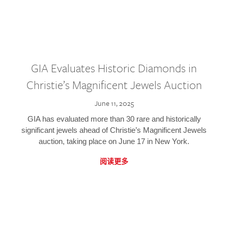
GIA Evaluates Historic Diamonds in
Christie’s Magnificent Jewels Auction
June 11, 2025
GIA has evaluated more than 30 rare and historically
significant jewels ahead of Christie’s Magnificent Jewels
auction, taking place on June 17 in New York.
阅读更多