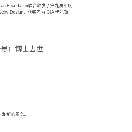
ellati Foundation联合颁发了第九届年度
 in Jewelry Design，获奖者为 GIA 卡尔斯
治·罗斯曼）博士去世
定报告和新的服务。