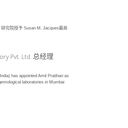
授予 Susan M. Jacques最高
ory Pvt. Ltd. 总经理
India) has appointed Amit Pratihari as
 gemological laboratories in Mumbai