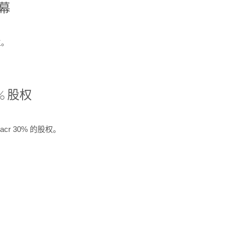
开幕
生。
% 股权
cr 30% 的股权。