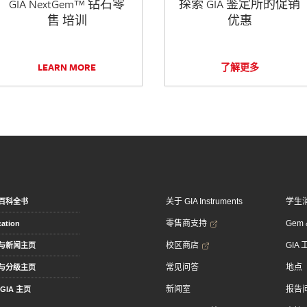
GIA NextGem™ 钻石零
探索 GIA 鉴定所的促销
售 培训
优惠
LEARN MORE
了解更多
关于 GIA Instruments
学生
百科全书
零售商支持
Gem &
ation
校区商店
GIA
与新闻主页
常见问答
地点
与分级主页
新闻室
报告
GIA 主页