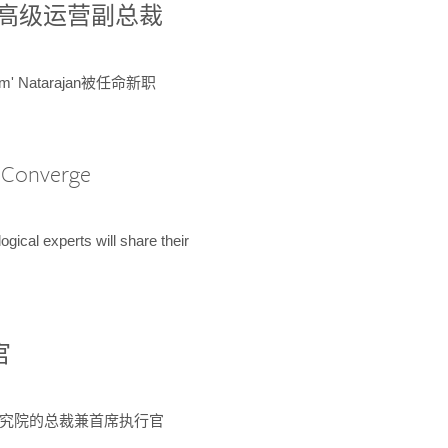
球鉴定所高级运营副总裁
m' Natarajan被任命新职
A Converge
ical experts will share their
官
 为该研究院的总裁兼首席执行官