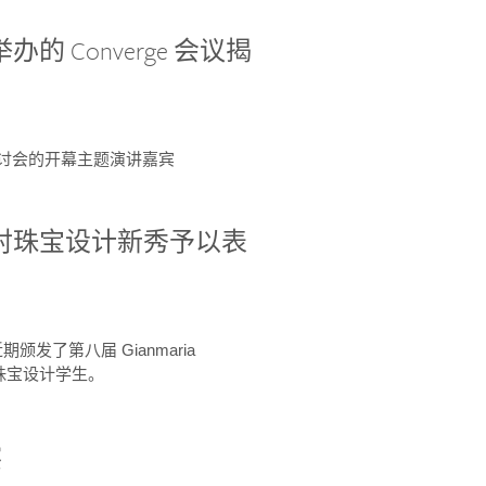
办的 Converge 会议揭
ge 研讨会的开幕主题演讲嘉宾
GIA 共同对珠宝设计新秀予以表
于近期颁发了第八届 Gianmaria
A 珠宝设计学生。
察