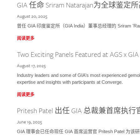
GIA 任命 Sriram Natarajan为全
August 20, 2025
曾任 GIA 印度鉴定所（GIA India）董事总经理的 Sriram 'Ra
阅读更多
Two Exciting Panels Featured at AGS x GI
August 17, 2025
Industry leaders and some of GIA’s most experienced gemolog
expertise and insights with participants at Converge.
阅读更多
Pritesh Patel 出任 GIA 总裁兼首席执行
June 19, 2025
GIA 理事会已任命现任 GIA 首席运营官 Pritesh Patel