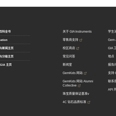
关于 GIA Instruments
学生
百科全书
零售商支持
Gem &
ation
校区商店
GIA
与新闻主页
常见问答
地点
与分级主页
新闻室
报告
GIA 主页
GemKids 网站
支持 
GemKids 网站 Alumni
联系
Collective
API
珠宝质量保证基准v
4C 钻石品质标准