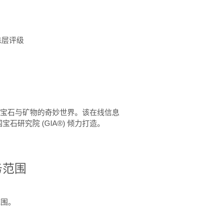
珠层评级
™ 体验宝石与矿物的奇妙世界。该在线信息
石研究院 (GIA®) 倾力打造。
务范围
范围。