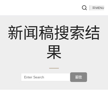
MENU
新闻稿搜索结
果
前往