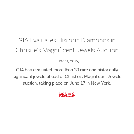
GIA Evaluates Historic Diamonds in
Christie’s Magnificent Jewels Auction
June 11, 2025
GIA has evaluated more than 30 rare and historically
significant jewels ahead of Christie’s Magnificent Jewels
auction, taking place on June 17 in New York.
阅读更多