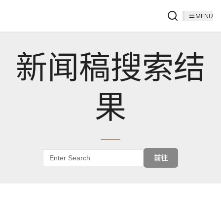
MENU
新闻稿搜索结
果
前往