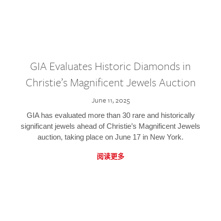
GIA Evaluates Historic Diamonds in
Christie’s Magnificent Jewels Auction
June 11, 2025
GIA has evaluated more than 30 rare and historically
significant jewels ahead of Christie’s Magnificent Jewels
auction, taking place on June 17 in New York.
阅读更多