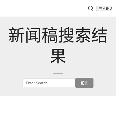
MENU
新闻稿搜索结
果
前往