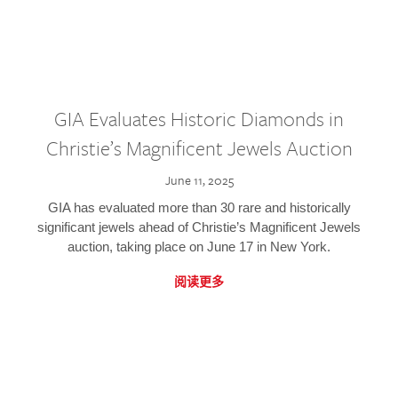
GIA Evaluates Historic Diamonds in
Christie’s Magnificent Jewels Auction
June 11, 2025
GIA has evaluated more than 30 rare and historically
significant jewels ahead of Christie’s Magnificent Jewels
auction, taking place on June 17 in New York.
阅读更多