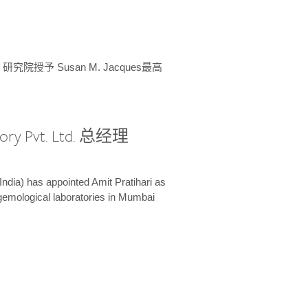
授予 Susan M. Jacques最高
ory Pvt. Ltd. 总经理
India) has appointed Amit Pratihari as
 gemological laboratories in Mumbai