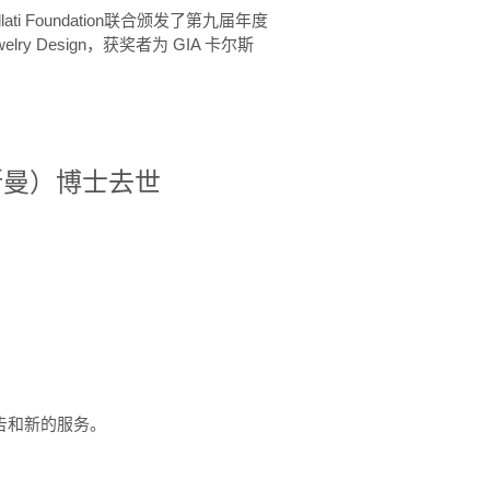
ellati Foundation联合颁发了第九届年度
 in Jewelry Design，获奖者为 GIA 卡尔斯
治·罗斯曼）博士去世
定报告和新的服务。