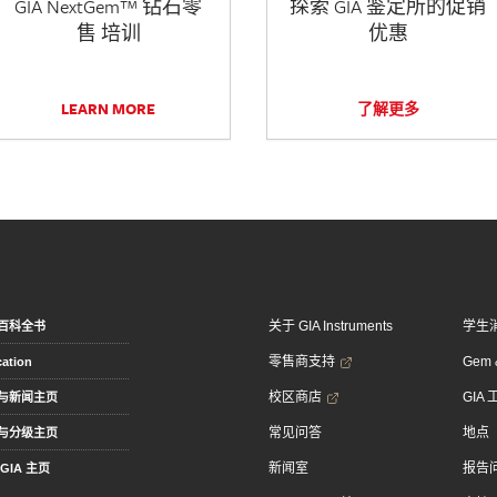
GIA NextGem™ 钻石零
探索 GIA 鉴定所的促销
售 培训
优惠
LEARN MORE
了解更多
关于 GIA Instruments
学生
百科全书
零售商支持
Gem &
ation
校区商店
GIA
与新闻主页
常见问答
地点
与分级主页
新闻室
报告
GIA 主页