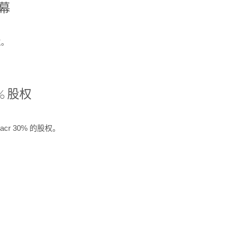
开幕
生。
% 股权
cr 30% 的股权。