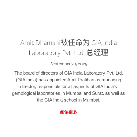
Amit Dhamani被任命为 GIA India
Laboratory Pvt. Ltd. 总经理
September 30, 2025
The board of directors of GIA India Laboratory Pvt. Ltd.
(GIA India) has appointed Amit Pratihari as managing
director, responsible for all aspects of GIA India’s
gemological laboratories in Mumbai and Surat, as well as
the GIA India school in Mumbai.
阅读更多