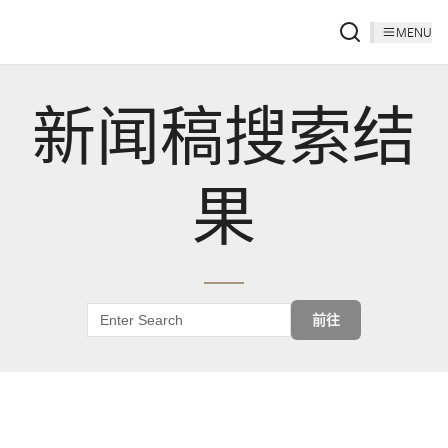
MENU
新闻稿搜索结
果
前往