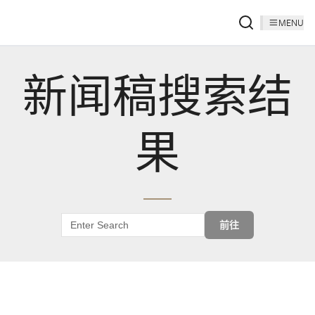
MENU
新闻稿搜索结
果
前往