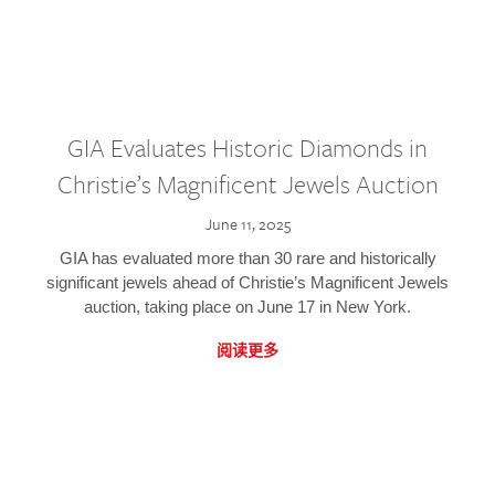
GIA Evaluates Historic Diamonds in
Christie’s Magnificent Jewels Auction
June 11, 2025
GIA has evaluated more than 30 rare and historically
significant jewels ahead of Christie’s Magnificent Jewels
auction, taking place on June 17 in New York.
阅读更多