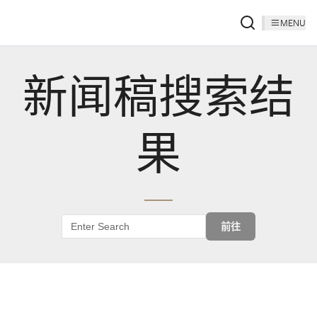
MENU
新闻稿搜索结
果
前往