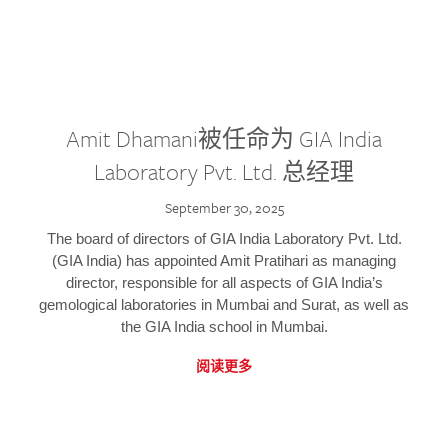
Amit Dhamani被任命为 GIA India
Laboratory Pvt. Ltd. 总经理
September 30, 2025
The board of directors of GIA India Laboratory Pvt. Ltd.
(GIA India) has appointed Amit Pratihari as managing
director, responsible for all aspects of GIA India’s
gemological laboratories in Mumbai and Surat, as well as
the GIA India school in Mumbai.
阅读更多