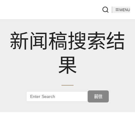
MENU
新闻稿搜索结
果
前往