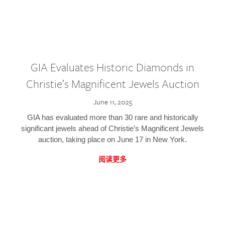
GIA Evaluates Historic Diamonds in
Christie’s Magnificent Jewels Auction
June 11, 2025
GIA has evaluated more than 30 rare and historically
significant jewels ahead of Christie’s Magnificent Jewels
auction, taking place on June 17 in New York.
阅读更多