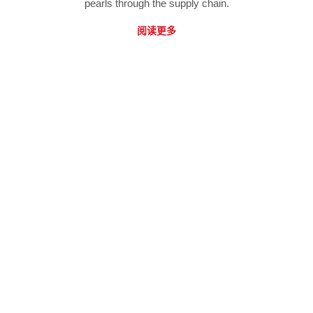
pearls through the supply chain.
阅读更多