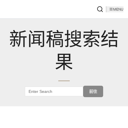
MENU
新闻稿搜索结
果
前往