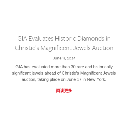
GIA Evaluates Historic Diamonds in
Christie’s Magnificent Jewels Auction
June 11, 2025
GIA has evaluated more than 30 rare and historically
significant jewels ahead of Christie’s Magnificent Jewels
auction, taking place on June 17 in New York.
阅读更多