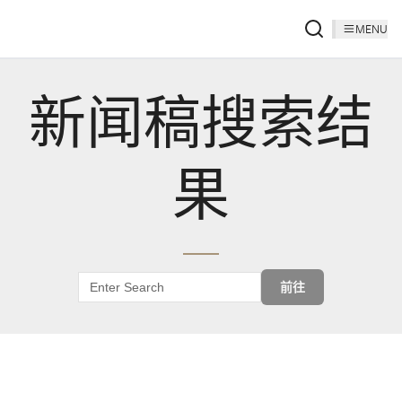
MENU
新闻稿搜索结
果
前往