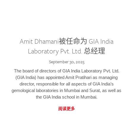
Amit Dhamani被任命为 GIA India
Laboratory Pvt. Ltd. 总经理
September 30, 2025
The board of directors of GIA India Laboratory Pvt. Ltd.
(GIA India) has appointed Amit Pratihari as managing
director, responsible for all aspects of GIA India’s
gemological laboratories in Mumbai and Surat, as well as
the GIA India school in Mumbai.
阅读更多