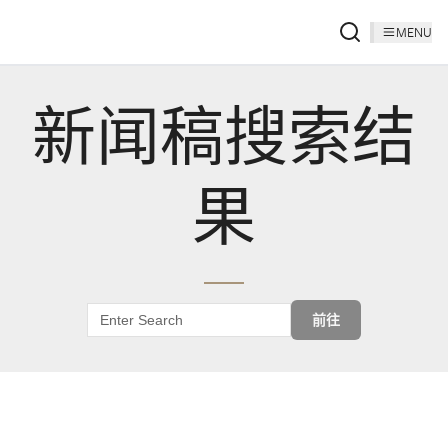
MENU
新闻稿搜索结
果
前往