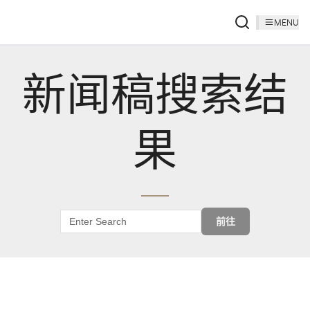
MENU
新闻稿搜索结
果
前往