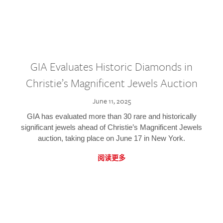
GIA Evaluates Historic Diamonds in
Christie’s Magnificent Jewels Auction
June 11, 2025
GIA has evaluated more than 30 rare and historically
significant jewels ahead of Christie’s Magnificent Jewels
auction, taking place on June 17 in New York.
阅读更多