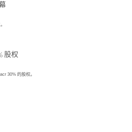
开幕
生。
% 股权
cr 30% 的股权。