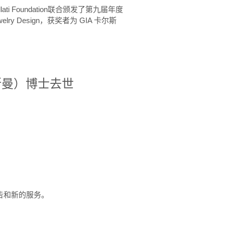
ellati Foundation联合颁发了第九届年度
 in Jewelry Design，获奖者为 GIA 卡尔斯
治·罗斯曼）博士去世
定报告和新的服务。