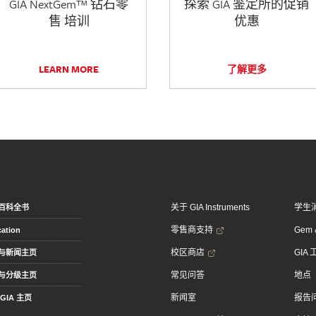
GIA NextGem™ 钻石零
探索 GIA 鉴定所的促销
售 培训
优惠
LEARN MORE
了解更多
关于 GIA Instruments
学生
百科全书
零售商支持
Gem &
ation
校区商店
GIA
与新闻主页
常见问答
地点
与分级主页
新闻室
报告
GIA 主页