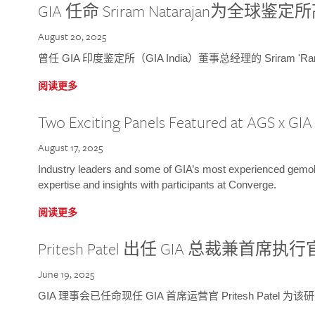
GIA 任命 Sriram Natarajan为全
August 20, 2025
曾任 GIA 印度鉴定所（GIA India）董事总经理的 Sriram 'Ra
阅读更多
Two Exciting Panels Featured at AGS x GI
August 17, 2025
Industry leaders and some of GIA’s most experienced gemolog
expertise and insights with participants at Converge.
阅读更多
Pritesh Patel 出任 GIA 总裁兼首席执行
June 19, 2025
GIA 理事会已任命现任 GIA 首席运营官 Pritesh Patel