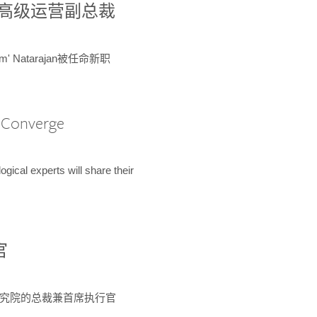
球鉴定所高级运营副总裁
m' Natarajan被任命新职
A Converge
ical experts will share their
官
 为该研究院的总裁兼首席执行官