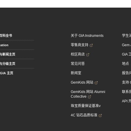
关于 GIA Instruments
学生
百科全书
零售商支持
Gem &
ation
校区商店
GIA
与新闻主页
常见问答
地点
与分级主页
新闻室
报告
GIA 主页
GemKids 网站
支持 
GemKids 网站 Alumni
联系
Collective
API
珠宝质量保证基准v
4C 钻石品质标准