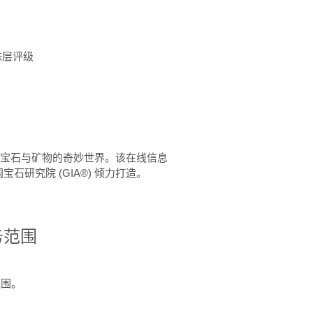
珠层评级
™ 体验宝石与矿物的奇妙世界。该在线信息
石研究院 (GIA®) 倾力打造。
务范围
范围。