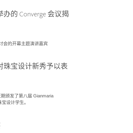
办的 Converge 会议揭
ge 研讨会的开幕主题演讲嘉宾
GIA 共同对珠宝设计新秀予以表
于近期颁发了第八届 Gianmaria
A 珠宝设计学生。
察