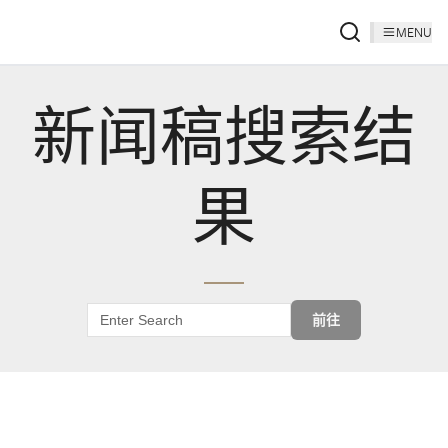
MENU
新闻稿搜索结
果
前往