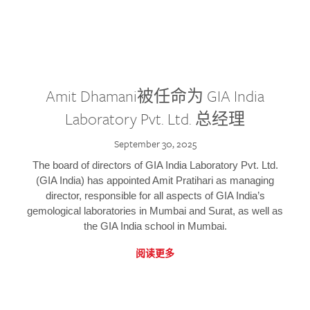
Amit Dhamani被任命为 GIA India
Laboratory Pvt. Ltd. 总经理
September 30, 2025
The board of directors of GIA India Laboratory Pvt. Ltd.
(GIA India) has appointed Amit Pratihari as managing
director, responsible for all aspects of GIA India’s
gemological laboratories in Mumbai and Surat, as well as
the GIA India school in Mumbai.
阅读更多