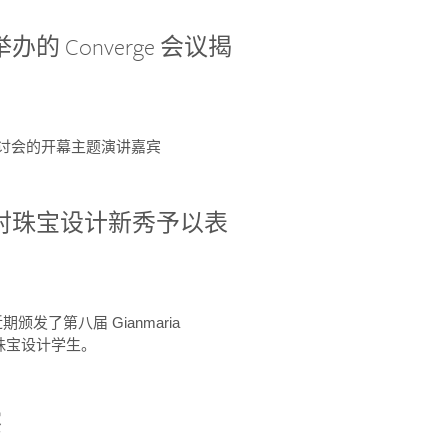
办的 Converge 会议揭
ge 研讨会的开幕主题演讲嘉宾
GIA 共同对珠宝设计新秀予以表
于近期颁发了第八届 Gianmaria
A 珠宝设计学生。
察