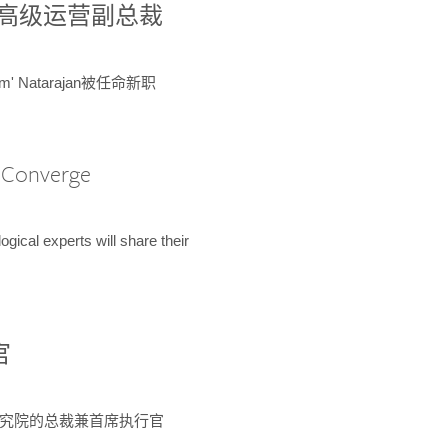
球鉴定所高级运营副总裁
m' Natarajan被任命新职
A Converge
ical experts will share their
官
 为该研究院的总裁兼首席执行官