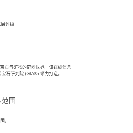
珠层评级
™ 体验宝石与矿物的奇妙世界。该在线信息
石研究院 (GIA®) 倾力打造。
务范围
范围。