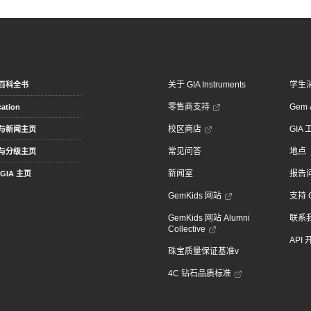
关于 GIA Instruments
学生
百科全书
零售商支持
Gem &
ation
校区商店
GIA
与新闻主页
常见问答
地点
与分级主页
新闻室
报告
GIA 主页
GemKids 网站
支持 
GemKids 网站 Alumni
联系
Collective
API
珠宝质量保证基准v
4C 钻石品质标准