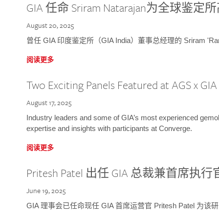
GIA 任命 Sriram Natarajan为全
August 20, 2025
曾任 GIA 印度鉴定所（GIA India）董事总经理的 Sriram 'Ra
阅读更多
Two Exciting Panels Featured at AGS x GI
August 17, 2025
Industry leaders and some of GIA’s most experienced gemolog
expertise and insights with participants at Converge.
阅读更多
Pritesh Patel 出任 GIA 总裁兼首席执行
June 19, 2025
GIA 理事会已任命现任 GIA 首席运营官 Pritesh Patel