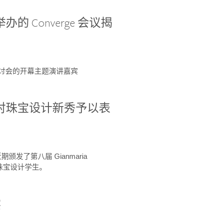
办的 Converge 会议揭
ge 研讨会的开幕主题演讲嘉宾
GIA 共同对珠宝设计新秀予以表
于近期颁发了第八届 Gianmaria
A 珠宝设计学生。
察