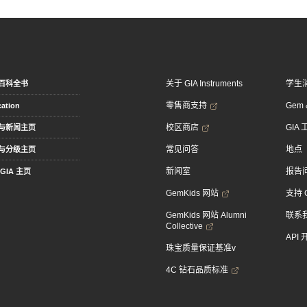
关于 GIA Instruments
学生
百科全书
零售商支持
Gem &
ation
校区商店
GIA
与新闻主页
常见问答
地点
与分级主页
新闻室
报告
GIA 主页
GemKids 网站
支持 
GemKids 网站 Alumni
联系
Collective
API
珠宝质量保证基准v
4C 钻石品质标准