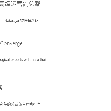
球鉴定所高级运营副总裁
m' Natarajan被任命新职
A Converge
ical experts will share their
官
 为该研究院的总裁兼首席执行官