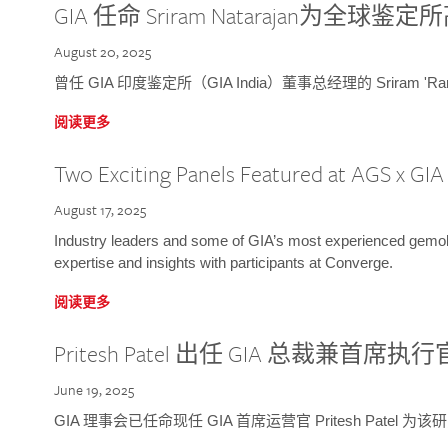
GIA 任命 Sriram Natarajan为全
August 20, 2025
曾任 GIA 印度鉴定所（GIA India）董事总经理的 Sriram 'Ra
阅读更多
Two Exciting Panels Featured at AGS x GI
August 17, 2025
Industry leaders and some of GIA’s most experienced gemolog
expertise and insights with participants at Converge.
阅读更多
Pritesh Patel 出任 GIA 总裁兼首席执行
June 19, 2025
GIA 理事会已任命现任 GIA 首席运营官 Pritesh Patel