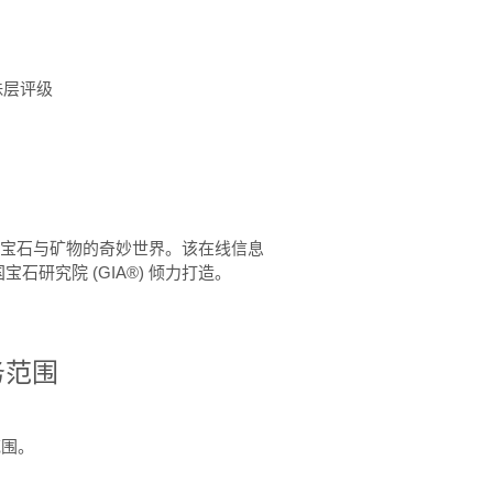
珠层评级
™ 体验宝石与矿物的奇妙世界。该在线信息
石研究院 (GIA®) 倾力打造。
务范围
范围。